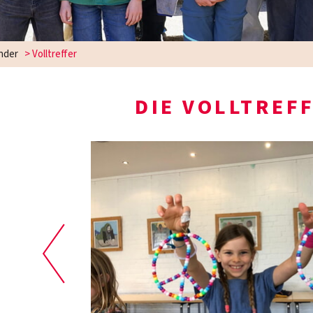
nder
>
Volltreffer
DIE VOLLTREF