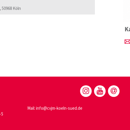
, 50968 Köln
K
Mail: info@cvjm-koeln-sued.de
-5