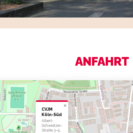
ANFAHRT
×
CVJM
Köln-Süd
Albert-
Schweitzer-
Straße 3–5,