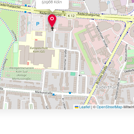
50968 Köln
Leaflet
|
©
OpenStreetMap
-Mitwi