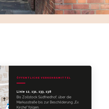
ÖFFENTLICHE VERKEHRSMITTEL
Linie 12, 131, 133, 138
Bis Zollstock Südfriedhof, über die
Markusstraße bis zur Beschilderung „Ev.
Kirche" folgen.