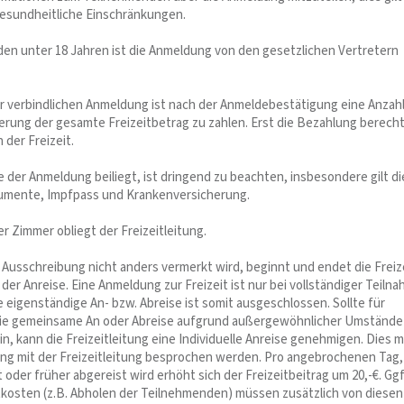
esundheitliche Einschränkungen.
en unter 18 Jahren ist die Anmeldung von den gesetzlichen Vertretern
 verbindlichen Anmeldung ist nach der Anmeldebestätigung eine Anzah
erung der gesamte Freizeitbetrag zu zahlen. Erst die Bezahlung berecht
 der Freizeit.
ie der Anmeldung beiliegt, ist dringend zu beachten, insbesondere gilt di
umente, Impfpass und Krankenversicherung.
er Zimmer obliegt der Freizeitleitung.
r Ausschreibung nicht anders vermerkt wird, beginnt und endet die Freiz
er Anreise. Eine Anmeldung zur Freizeit ist nur bei vollständiger Teiln
 eigenständige An- bzw. Abreise ist somit ausgeschlossen. Sollte für
ie gemeinsame An oder Abreise aufgrund außergewöhnlicher Umstände
in, kann die Freizeitleitung eine Individuelle Anreise genehmigen. Dies 
ng mit der Freizeitleitung besprochen werden. Pro angebrochenen Tag,
 oder früher abgereist wird erhöht sich der Freizeitbeitrag um 20,-€. Ggf
tkosten (z.B. Abholen der Teilnehmenden) müssen zusätzlich von diesen