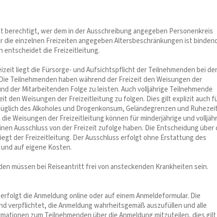
st berechtigt, wer dem in der Ausschreibung angegeben Personenkreis
ür die einzelnen Freizeiten angegeben Altersbeschränkungen ist bindend
entscheidet die Freizeitleitung.
izeit liegt die Fürsorge- und Aufsichtspflicht der Teilnehmenden bei de
. Die Teilnehmenden haben während der Freizeit den Weisungen der
und der Mitarbeitenden Folge zu leisten. Auch volljährige Teilnehmende
it den Weisungen der Freizeitleitung zu folgen. Dies gilt explizit auch f
üglich des Alkoholes und Drogenkonsum, Geländegrenzen und Ruhezei
die Weisungen der Freizeitleitung können für minderjährige und volljäh
nen Ausschluss von der Freizeit zufolge haben. Die Entscheidung über 
egt der Freizeitleitung. Der Ausschluss erfolgt ohne Erstattung des
s und auf eigene Kosten.
den müssen bei Reiseantritt frei von ansteckenden Krankheiten sein.
t erfolgt die Anmeldung online oder auf einem Anmeldeformular. Die
d verpflichtet, die Anmeldung wahrheitsgemäß auszufüllen und alle
rmationen zum Teilnehmenden über die Anmeldung mitzuteilen, dies gilt