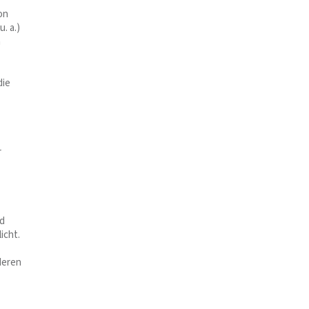
on
. a.)
m
die
r
üd
icht.
deren