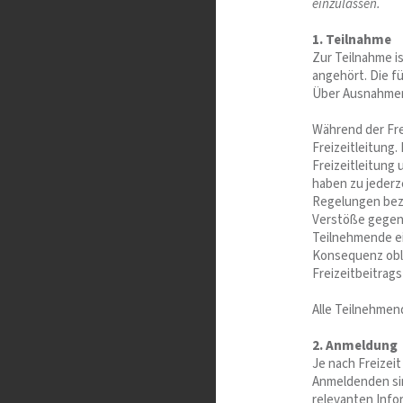
einzulassen.
1. Teilnahme
Zur Teilnahme i
angehört. Die f
Über Ausnahmen 
Während der Fre
Freizeitleitung
Freizeitleitung 
haben zu jederze
Regelungen bez
Verstöße gegen 
Teilnehmende ei
Konsequenz obli
Freizeitbeitrag
Alle Teilnehmen
2. Anmeldung
Je nach Freizei
Anmeldenden sin
relevanten Info