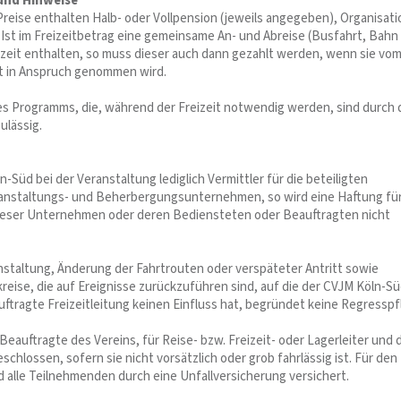
 und Hinweise
reise enthalten Halb- oder Vollpension (jeweils angegeben), Organisati
Ist im Freizeitbetrag eine gemeinsame An- und Abreise (Busfahrt, Bahn u
izeit enthalten, so muss dieser auch dann gezahlt werden, wenn sie vo
t in Anspruch genommen wird.
 Programms, die, während der Freizeit notwendig werden, sind durch 
ulässig.
n-Süd bei der Veranstaltung lediglich Vermittler für die beteiligten
ranstaltungs- und Beherbergungsunternehmen, so wird eine Haftung fü
ieser Unternehmen oder deren Bediensteten oder Beauftragten nicht
anstaltung, Änderung der Fahrtrouten oder verspäteter Antritt sowie
reise, die auf Ereignisse zurückzuführen sind, auf die der CVJM Köln-S
ftragte Freizeitleitung keinen Einfluss hat, begründet keine Regresspfl
Beauftragte des Vereins, für Reise- bzw. Freizeit- oder Lagerleiter und 
chlossen, sofern sie nicht vorsätzlich oder grob fahrlässig ist. Für den
d alle Teilnehmenden durch eine Unfallversicherung versichert.