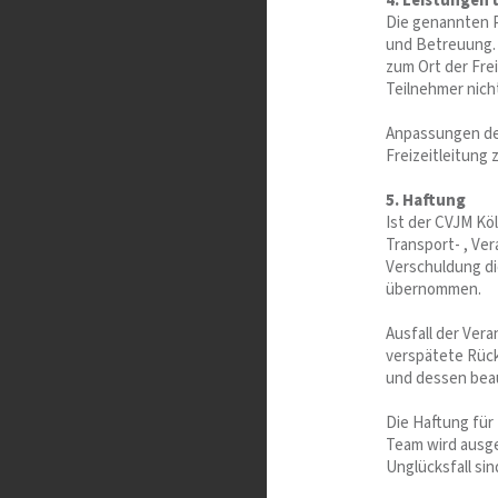
4. Leistungen
Die genannten P
und Betreuung. 
zum Ort der Fre
Teilnehmer nich
Anpassungen des
Freizeitleitung z
5. Haftung
Ist der CVJM Köl
Transport- , Ve
Verschuldung d
übernommen.
Ausfall der Ver
verspätete Rück
und dessen beau
Die Haftung für 
Team wird ausges
Unglücksfall sin