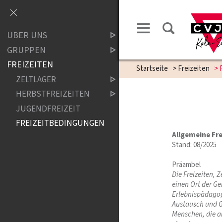
ÜBER UNS
GRUPPEN
FREIZEITEN
Startseite
>
Freizeiten
>
ZELTLAGER
HERBSTFREIZEITEN
JUGENDFREIZEIT
FREIZEITBEDINGUNGEN
Allgemeine Fr
Stand: 08/2025
Präambel
Die Freizeiten,
einen Ort der G
Erlebnispädagog
Austausch und Ge
Menschen, die an