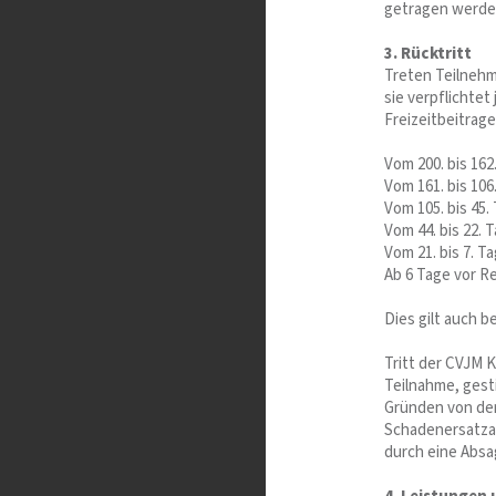
getragen werde
3. Rücktritt
Treten Teilnehm
sie verpflichtet
Freizeitbeitrage
Vom 200. bis 162
Vom 161. bis 106
Vom 105. bis 45.
Vom 44. bis 22. 
Vom 21. bis 7. T
Ab 6 Tage vor Re
Dies gilt auch 
Tritt der CVJM 
Teilnahme, gest
Gründen von der 
Schadenersatza
durch eine Absa