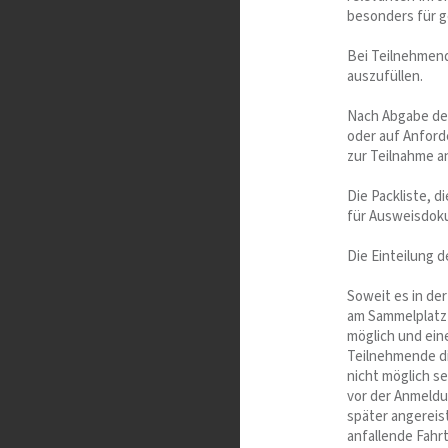
besonders für g
Bei Teilnehmend
auszufüllen.
Nach Abgabe der
oder auf Anford
zur Teilnahme an
Die Packliste, d
für Ausweisdok
Die Einteilung d
Soweit es in de
am Sammelplatz d
möglich und eine
Teilnehmende d
nicht möglich se
vor der Anmeldu
später angereist
anfallende Fahr