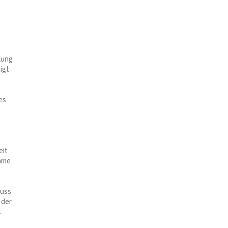
lung
igt
es
eit
ahme
muss
 der
.